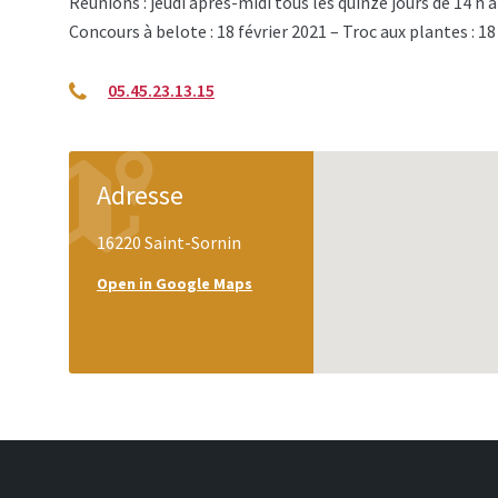
Réunions : jeudi après-midi tous les quinze jours de 14 h à
Concours à belote : 18 février 2021 – Troc aux plantes : 18
05.45.23.13.15
Adresse
16220 Saint-Sornin
Open in Google Maps