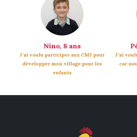
Nino, 8 ans
P
J’ai voulu participer aux CMJ pour
J’ai voul
développer mon village pour les
car no
enfants