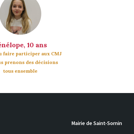
énélope, 10 ans
u faire participer aux CMJ
us prenons des décisions
tous ensemble
Mairie de Saint-Sornin