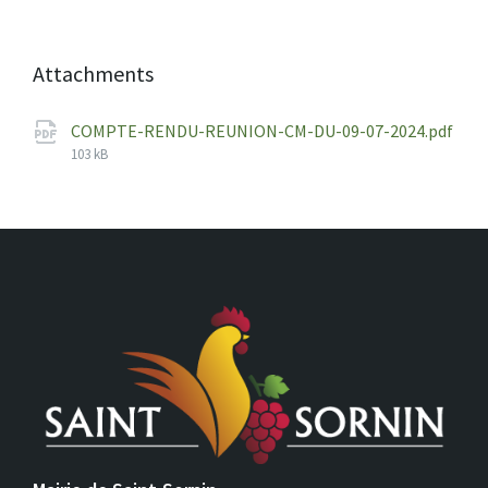
Attachments
COMPTE-RENDU-REUNION-CM-DU-09-07-2024.pdf
File
103 kB
size: